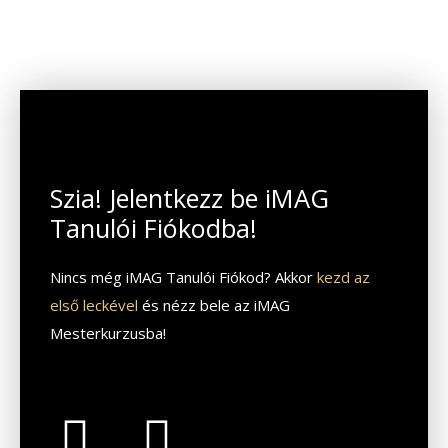
Szia! Jelentkezz be iMAG
Tanulói Fiókodba!
Nincs még iMAG Tanulói Fiókod? Akkor
kezd az
első leckével
és nézz bele az iMAG
Mesterkurzusba!
F
Y