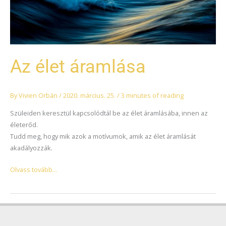
Az élet áramlása
By
Vivien Orbán
/
2020. március. 25.
/
3 minutes of reading
Szüleiden keresztül kapcsolódtál be az élet áramlásába, innen az
életerőd.
Tudd meg, hogy mik azok a motívumok, amik az élet áramlását
akadályozzák.
Olvass tovább...