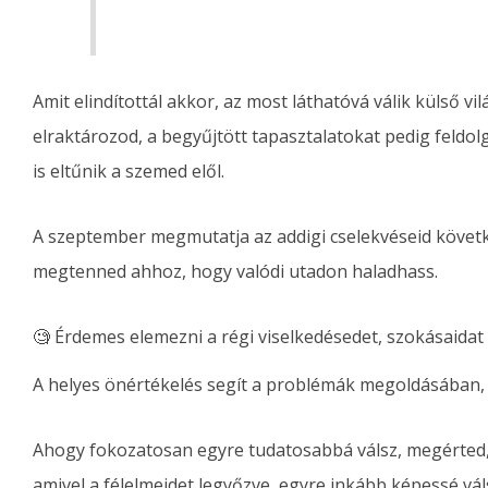
Amit elindítottál akkor, az most láthatóvá válik külső vil
elraktározod, a begyűjtött tapasztalatokat pedig feldol
is eltűnik a szemed elől.
A szeptember megmutatja az addigi cselekvéseid követ
megtenned ahhoz, hogy valódi utadon haladhass.
🧐 Érdemes elemezni a régi viselkedésedet, szokásaidat 
A helyes önértékelés segít a problémák megoldásában, d
Ahogy fokozatosan egyre tudatosabbá válsz, megérted,
amivel a félelmeidet legyőzve, egyre inkább képessé vál