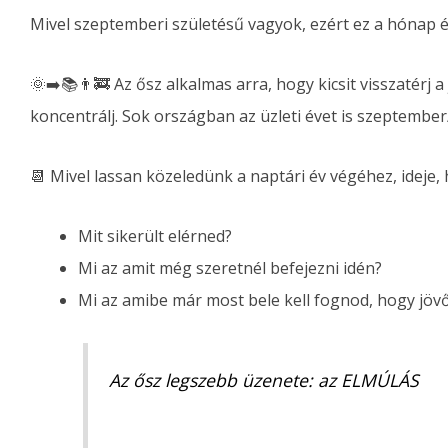
Mivel szeptemberi születésű vagyok, ezért ez a hónap é
🌞➡️📚👨‍🚒 Az ősz alkalmas arra, hogy kicsit visszatérj 
koncentrálj. Sok országban az üzleti évet is szeptember
📆 Mivel lassan közeledünk a naptári év végéhez, ideje,
Mit sikerült elérned?
Mi az amit még szeretnél befejezni idén?
Mi az amibe már most bele kell fognod, hogy jöv
Az ősz legszebb üzenete: az ELMÚLÁS