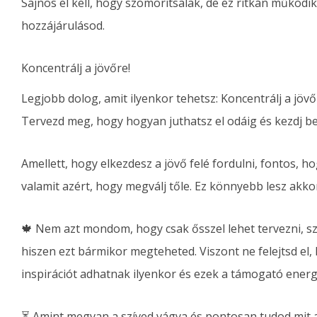
Sajnos el kell, hogy szomorítsalak, de ez ritkán működik
hozzájárulásod.
Koncentrálj a jövőre!
Legjobb dolog, amit ilyenkor tehetsz: Koncentrálj a jöv
Tervezd meg, hogy hogyan juthatsz el odáig és kezdj be
Amellett, hogy elkezdesz a jövő felé fordulni, fontos, h
valamit azért, hogy megválj tőle. Ez könnyebb lesz akkor
🍁 Nem azt mondom, hogy csak ősszel lehet tervezni, szá
hiszen ezt bármikor megteheted. Viszont ne felejtsd 
inspirációt adhatnak ilyenkor és ezek a támogató energ
⏳ Amint megvan a szíved vágya és pontosan tudod mit ak