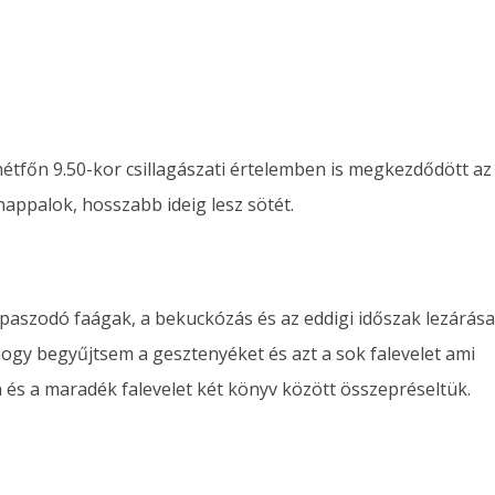
étfőn 9.50-kor csillagászati értelemben is megkezdődött az
appalok, hosszabb ideig lesz sötét.
opaszodó faágak, a bekuckózás és az eddigi időszak lezárása
gy begyűjtsem a gesztenyéket és azt a sok falevelet ami
an és a maradék falevelet két könyv között összepréseltük.