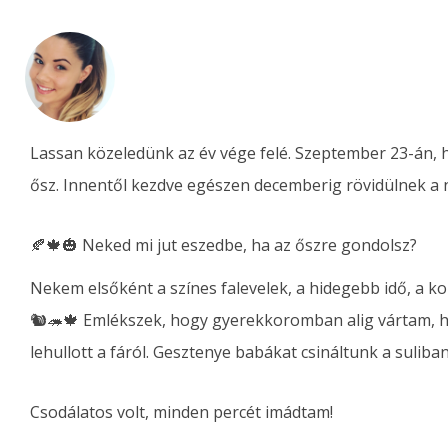
Lassan közeledünk az év vége felé. Szeptember 23-án, h
ősz. Innentől kezdve egészen decemberig rövidülnek a n
🍂🍁🎃 Neked mi jut eszedbe, ha az őszre gondolsz?
Nekem elsőként a színes falevelek, a hidegebb idő, a k
🐿🦔🍁 Emlékszek, hogy gyerekkoromban alig vártam, ho
lehullott a fáról. Gesztenye babákat csináltunk a sulib
Csodálatos volt, minden percét imádtam!