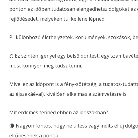
ponton az időben tudatosan elengedhetsz dolgokat az é
fejlődésedet, melyeken túl kellene lépned.
Pl: különböző élethelyzetek, körülmények, szokások, be
⚖️ Ez szintén igényel egy belső döntést, egy számbavéte
most könnyen meg tudsz tenni.
Mivel ez az időpont is a fény-sötétség, a tudatos-tuda
az éjszakáéval), kiválóan alkalmas a számvetésre is.
Mit érdemes tenned ebben az időszakban?
🌘 Nagyon fontos, hogy ne ültess vagy indíts el új dolg
eltűnésének a pontja.