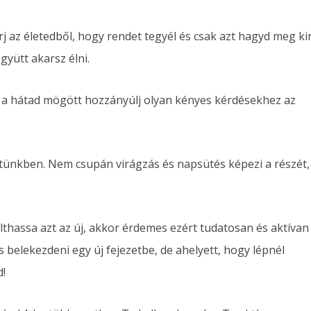
j az életedből, hogy rendet tegyél és csak azt hagyd meg ki
yütt akarsz élni.
l a hátad mögött hozzányúlj olyan kényes kérdésekhez az
letünkben. Nem csupán virágzás és napsütés képezi a részét,
lthassa azt az új, akkor érdemes ezért tudatosan és aktívan
s belekezdeni egy új fejezetbe, de ahelyett, hogy lépnél
d!