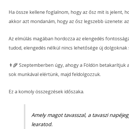
Ha össze kellene foglalnom, hogy az ősz mit is jelent, h
akkor azt mondanám, hogy az ősz legszebb üzenete: 
Az elmúlás magában hordozza az elengedés fontosságát.
tudod, elengedés nélkül nincs lehetősége új dolgoknak 
👨‍🌾 Szeptemberben úgy, ahogy a Földön betakarítjuk a t
sok munkával elértünk, majd feldolgozzuk.
Ez a komoly összegzések időszaka.
Amely magot tavasszal, a tavaszi napéje
learatod.