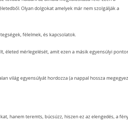
letedből. Olyan dolgokat amelyek már nem szolgálják a
tegségek, félelmek, és kapcsolatok.
lt, életed mérlegelését, amit ezen a másik egyensúlyi ponto
ttalan világ egyensúlyát hordozza (a nappal hossza megegyez
okat, hanem teremts, búcsúzz, hiszen ez az elengedés, a fén