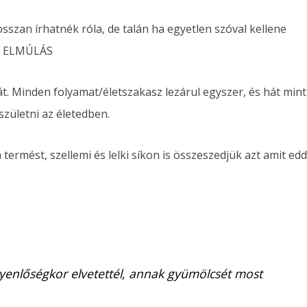
osszan írhatnék róla, de talán ha egyetlen szóval kellene
az ELMÚLÁS
 Minden folyamat/életszakasz lezárul egyszer, és hát mint
születni az életedben.
ermést, szellemi és lelki síkon is összeszedjük azt amit edd
gyenlőségkor elvetettél, annak gyümölcsét most