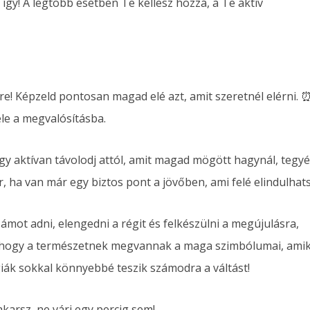
 így! A legtöbb esetben Te kellesz hozzá, a Te aktív
őre! Képzeld pontosan magad elé azt, amit szeretnél elérni. 
le a megvalósításba.
ogy aktívan távolodj attól, amit magad mögött hagynál, tegyé
, ha van már egy biztos pont a jövőben, ami felé elindulhats
mot adni, elengedni a régit és felkészülni a megújulásra,
el, hogy a természetnek megvannak a maga szimbólumai, ami
iák sokkal könnyebbé teszik számodra a váltást!
arsz, ne várj egy percig sem!