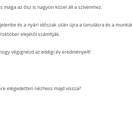
s maga az ősz is nagyon közel áll a szívemhez.
a jelenbe és a nyári időszak után újra a tanulásra és a munká
/október elejétől számítják.
 hogy végignézd az eddigi év eredményeit!
őre elégedetten nézhess majd vissza?