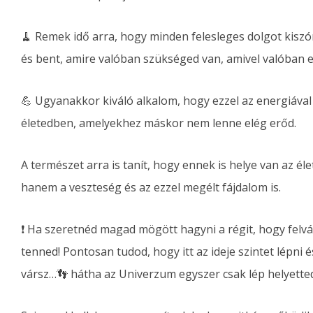
🧹 Remek idő arra, hogy minden felesleges dolgot kiszór
és bent, amire valóban szükséged van, amivel valóban eg
💪 Ugyanakkor kiváló alkalom, hogy ezzel az energiáva
életedben, amelyekhez máskor nem lenne elég erőd.
A természet arra is tanít, hogy ennek is helye van az é
hanem a veszteség és az ezzel megélt fájdalom is.
❗️ Ha szeretnéd magad mögött hagyni a régit, hogy felvá
tenned! Pontosan tudod, hogy itt az ideje szintet lépni é
vársz…👣 hátha az Univerzum egyszer csak lép helyette