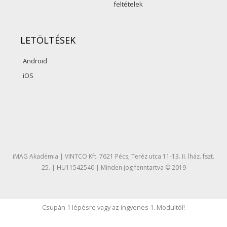
feltételek
LETÖLTÉSEK
Android
iOS
F
Y
I
a
o
n
c
u
s
iMAG Akadémia | VINTCO Kft. 7621 Pécs, Teréz utca 11-13. II. lház. fszt.
e
t
t
25. | HU11542540 | Minden jog fenntartva © 2019
b
u
a
Csupán 1 lépésre vagy az ingyenes 1. Modultól!​