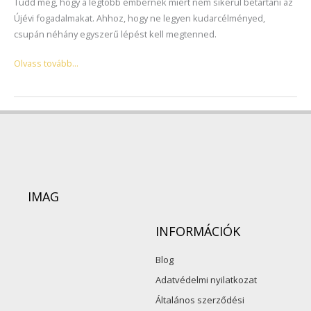
Tudd meg, hogy a legtöbb embernek miért nem sikerül betartani az
Újévi fogadalmakat. Ahhoz, hogy ne legyen kudarcélményed,
csupán néhány egyszerű lépést kell megtenned.
Olvass tovább...
IMAG
INFORMÁCIÓK
Blog
Adatvédelmi nyilatkozat
Általános szerződési