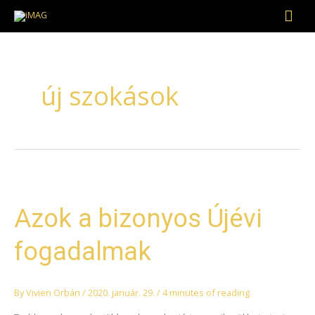
Skip
Mai
to
Men
content
új szokások
Azok
a
Azok a bizonyos Újévi
bizonyos
Újévi
fogadalmak
fogadalmak
By
Vivien Orbán
/
2020. január. 29.
/
4 minutes of reading