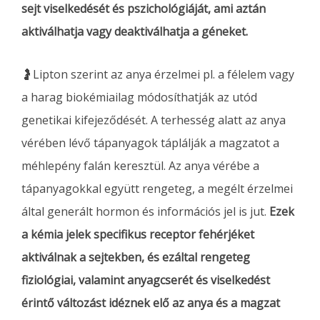
sejt viselkedését és pszichológiáját, ami aztán
aktiválhatja vagy deaktiválhatja a géneket.
🤰Lipton szerint az anya érzelmei pl. a félelem vagy
a harag biokémiailag módosíthatják az utód
genetikai kifejeződését. A terhesség alatt az anya
vérében lévő tápanyagok táplálják a magzatot a
méhlepény falán keresztül. Az anya vérébe a
tápanyagokkal együtt rengeteg, a megélt érzelmei
által generált hormon és információs jel is jut.
Ezek
a kémia jelek specifikus receptor fehérjéket
aktiválnak a sejtekben, és ezáltal rengeteg
fiziológiai, valamint anyagcserét és viselkedést
érintő változást idéznek elő az anya és a magzat