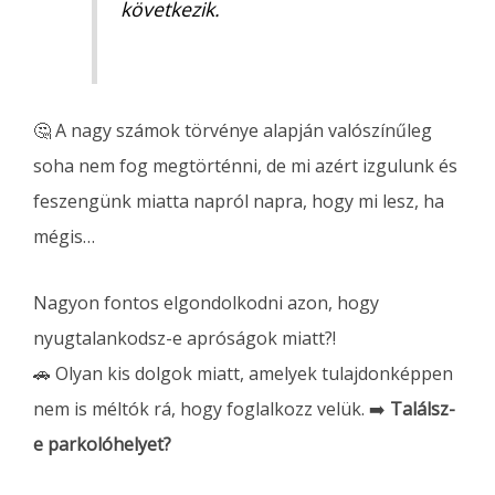
következik.
🤔 A nagy számok törvénye alapján valószínűleg
soha nem fog megtörténni, de mi azért izgulunk és
feszengünk miatta napról napra, hogy mi lesz, ha
mégis…
Nagyon fontos elgondolkodni azon, hogy
nyugtalankodsz-e apróságok miatt?!
🚗 Olyan kis dolgok miatt, amelyek tulajdonképpen
nem is méltók rá, hogy foglalkozz velük. ➡️
Találsz-
e parkolóhelyet?