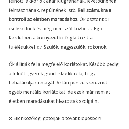
felnőtt, akkor ők akár kiugranának, levetődnének,
felmásznának, repülnének, stb.
Kell számukra a
kontroll az életben maradáshoz.
Ők ösztönből
cselekednek és még nem szól közbe az Ego.
Kezdetben a környezetük foglalkozik a
túlélésükkel. 👉
Szülők, nagyszülők, rokonok.
Ők állítják fel a megfelelő korlátokat. Később pedig
a felnőtt gyerek gondoskodik róla, hogy
behatárolja önmagát. Aztán persze szereznek
egyéb mentális korlátokat, de ezek már nem az
életben maradásukat hivatottak szolgálni.
❌ Ellenkezőleg, gátolják a továbblépésben!