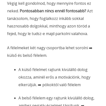
Végig kell gondolnod, hogy mennyire fontos ez
neked.
Pontosabban nincs ennél fontosabb?
Azt
tanácsolom, hogy foglalkozz inkább sokkal
hasznosabb dolgokkal, minthogy azon töröd a
fejed, hogy le tudsz-e majd parkolni valahova.
A félelmeket két nagy csoportba lehet sorolni ➡️
külső és belső félelem.
A külső félelmet rajtunk kívülálló dolog
okozza, aminél erős a motivációnk, hogy
elkerüljük. ➡️ pókoktól való félelem
A belső félelem egy rajtunk kívülálló dolog,
amihez negatív érzelmet társítunk. ➡️