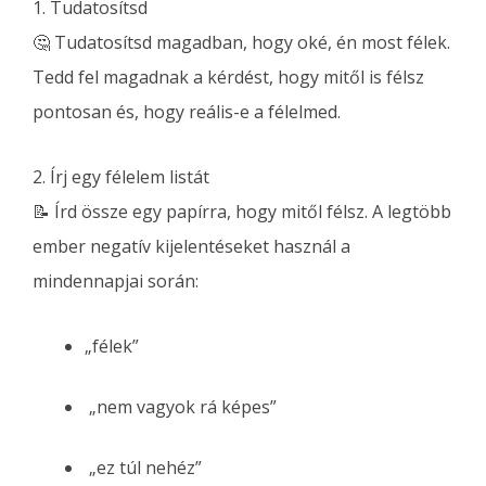
1. Tudatosítsd
🤔 Tudatosítsd magadban, hogy oké, én most félek.
Tedd fel magadnak a kérdést, hogy mitől is félsz
pontosan és, hogy reális-e a félelmed.
2. Írj egy félelem listát
📝 Írd össze egy papírra, hogy mitől félsz. A legtöbb
ember negatív kijelentéseket használ a
mindennapjai során:
„félek”
„nem vagyok rá képes”
„ez túl nehéz”