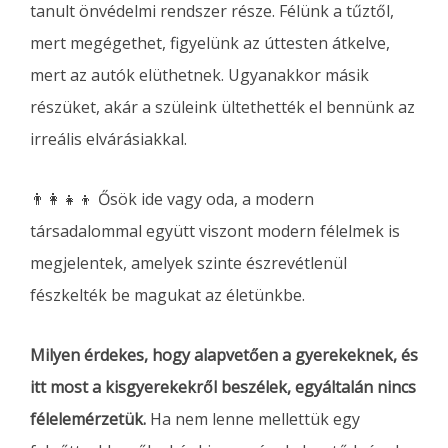
tanult önvédelmi rendszer része. Félünk a tűztől,
mert megégethet, figyelünk az úttesten átkelve,
mert az autók elüthetnek. Ugyanakkor másik
részüket, akár a szüleink ültethették el bennünk az
irreális elvárásiakkal.
👨‍👩‍👧‍👦 Ősök ide vagy oda, a modern
társadalommal együtt viszont modern félelmek is
megjelentek, amelyek szinte észrevétlenül
fészkelték be magukat az életünkbe.
Milyen érdekes, hogy alapvetően a gyerekeknek, és
itt most a kisgyerekekről beszélek, egyáltalán nincs
félelemérzetük.
Ha nem lenne mellettük egy