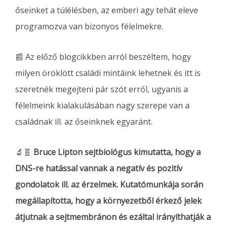
őseinket a túlélésben, az emberi agy tehát eleve
programozva van bizonyos félelmekre.
📰 Az előző blogcikkben arról beszéltem, hogy
milyen öröklött családi mintáink lehetnek és itt is
szeretnék megejteni pár szót erről, ugyanis a
félelmeink kialakulásában nagy szerepe van a
családnak ill. az őseinknek egyaránt.
🔬🧬️
Bruce Lipton sejtbiológus kimutatta, hogy a
DNS-re hatással vannak a negatív és pozitív
gondolatok ill. az érzelmek. Kutatómunkája során
megállapította, hogy a környezetből érkező jelek
átjutnak a sejtmembránon és ezáltal irányíthatják a