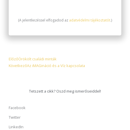
(A jelentkezéssel elfogadod az
adatvédelmi tájékoztatót
.)
Előző
Következő
Előző
Örökölt családi minták
Következő
Az iMAGináció és a Víz kapcsolata
Tetszett a cikk? Oszd meg ismerőseiddel!
Facebook
Twitter
LinkedIn