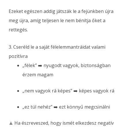
Ezeket egészen addig játszák le a fejünkben újra
meg újra, amíg teljesen le nem bénítja őket a
rettegés.
3. Cseréld le a saját félelemmantráidat valami
pozitívra
„félek” ➡️ nyugodt vagyok, biztonságban
érzem magam
„nem vagyok rá képes” ➡️ képes vagyok rá
„ez túl nehéz” ➡️ ezt könnyű megcsinálni
🧘 Ha észreveszed, hogy ismét elkezdesz negatív