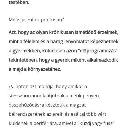
testében.
Mit is jelent ez pontosan?
Azt, hogy az olyan krónikusan ismétlődő érzelmek,
mint a félelem és a harag lenyomatot képezhetnek
a gyermekben, különösen azon “előprogramozás”
tekintetében, hogy a gyerek miként alkalmazkodik
a majd a környezetéhez.
👶 Lipton azt mondja, hogy amikor a
stesszhormonok átjutnak a méhlepényen,
összehúzódásra késztetik a magzat
bélrendszerének az ereit, és ezáltal több vért
küldenek a perifériára, amivel a “küzdj vagy fuss”