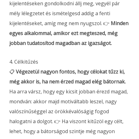
kijelentéseken gondolkodni állj meg, vegyél pár
mély lélegzetet és ismételgesd addig a fenti
kijelentéseket, amíg meg nem nyugszol. 👉
Minden
egyes alkalommal, amikor ezt megteszed, még
jobban tudatosítod magadban az igazságot.
4. Célkitűzés
📋
Végezetül nagyon fontos, hogy célokat tűzz ki,
még akkor is, ha nem érzed magad elég bátornak.
Ha arra vársz, hogy egy kicsit jobban érezd magad,
mondván: akkor majd motiváltabb leszel, nagy
valószínűséggel az örökkévalóságig fogod
halogatni a dolgot. 👉 Ha viszont kitűzöl egy célt,
lehet, hogy a bátorságod szintje még nagyon