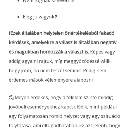
Nem fognak kinevetni❓
Elég jó vagyok❓
❗️
Ezek általában helytelen önértékelésből fakadó
kérdések, amelyekre a válasz is általában negatív
és magukban hordozzák a választ is.
Képes vagy
addig agyalni rajtuk, míg meggyőződéssé válik,
hogy jobb, ha nem teszel semmit. Pedig nem
érdemes mások véleményére alapozni!
🤔 Milyen érdekes, hogy a félelem szinte mindig
jövőbeli eseményekhez kapcsolódik, mint például
egy folyamatosan romló helyzet vagy egy szituáció
folytatása, ami elfogadhatatlan. Ez azt jelenti, hogy