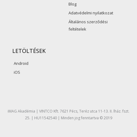
Blog
Adatvédelmi nyilatkozat
Általános szerződési
feltételek
LETÖLTÉSEK
Android
iOS
F
Y
I
a
o
n
c
u
s
e
t
t
b
u
a
o
b
g
iMAG Akadémia | VINTCO Kft. 7621 Pécs, Teréz utca 11-13. II. lház. fszt.
o
e
r
25. | HU11542540 | Minden jog fenntartva © 2019
k
a
m